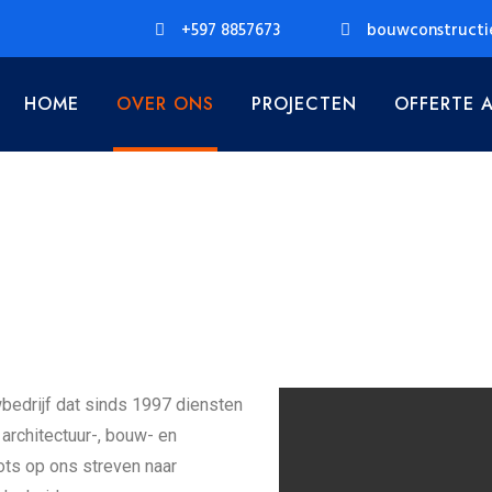
+597 8857673
bouwconstructi
HOME
OVER ONS
PROJECTEN
OFFERTE 
bedrijf dat sinds 1997 diensten
n architectuur-, bouw- en
ots op ons streven naar