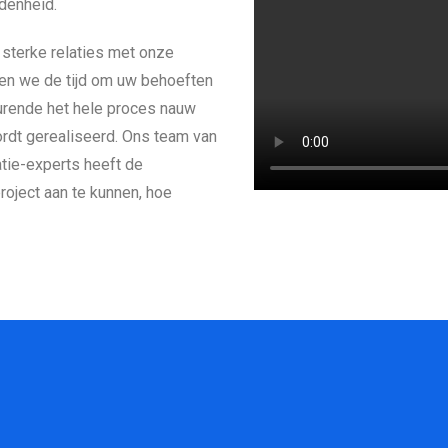
denheid.
 sterke relaties met onze
men we de tijd om uw behoeften
urende het hele proces nauw
rdt gerealiseerd. Ons team van
tie-experts heeft de
roject aan te kunnen, hoe