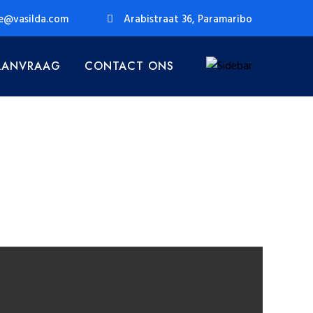
e@vasilda.com
Arabistraat 36, Paramaribo
AANVRAAG
CONTACT ONS